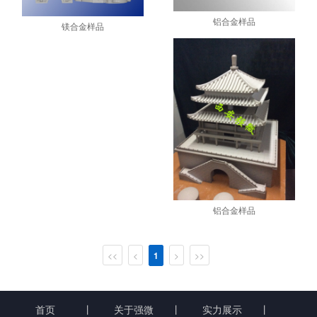
铝合金样品
镁合金样品
铝合金样品
<<
<
1
>
>>
首页
丨
关于强微
丨
实力展示
丨